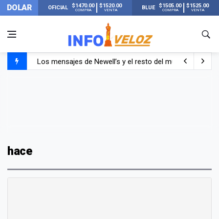
$1470.00
$1520.00
$1505.00
$1525.00
DOLAR
OFICIAL
BLUE
COMPRA
VENTA
COMPRA
VENTA
Los mensajes de Newell’s y el resto del mundo del fútbo
Murió Jorge Messi, el papá de Lionel Messi
Murió Jorge Messi, el hombre que acompañó a Lionel de
hace