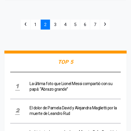
‹
›
1
2
3
4
5
6
7
TOP 5
La última foto que Lionel Messi compartió con su
papá: “Abrazo grande”
El dolor de Pamela David y Alejandra Maglietti por la
muerte de Leandro Rud