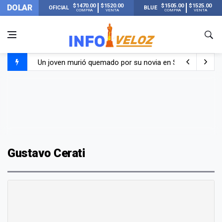
$1470.00
$1520.00
$1505.00
$1525.00
DOLAR
OFICIAL
BLUE
COMPRA
VENTA
COMPRA
VENTA
Un joven murió quemado por su novia en San Luis: pasó s
Franco Colapinto contó que le robaron durante sus vacaci
El Senado dio media sanción a la ley de Inviolabilidad de
Nueva publicación de Candela Arizaga tras el escándal
Gustavo Cerati