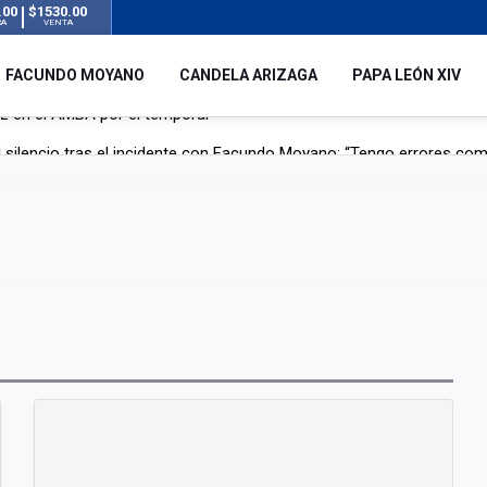
.00
$1530.00
RA
VENTA
FACUNDO MOYANO
CANDELA ARIZAGA
PAPA LEÓN XIV
 silencio tras el incidente con Facundo Moyano: “Tengo errores com
remas para dolores musculares de una conocida marca
ngreso contra el Gobierno por su proyecto para modificar la ley de 
uz en el AMBA por el temporal