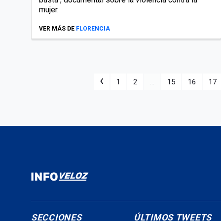
mujer.
VER MÁS DE
FLORENCIA
‹
1
2
...
15
16
17
SECCIONES
ÚLTIMOS TWEETS