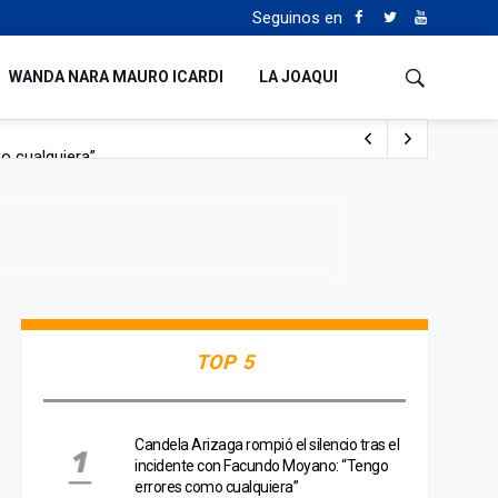
Seguinos en
WANDA NARA MAURO ICARDI
LA JOAQUI
o cualquiera”
Tierras
TOP 5
Candela Arizaga rompió el silencio tras el
incidente con Facundo Moyano: “Tengo
errores como cualquiera”