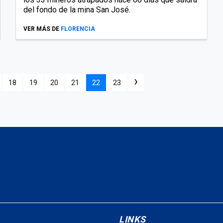
del fondo de la mina San José.
VER MÁS DE
FLORENCIA
›
18
19
20
21
22
23
LINKS