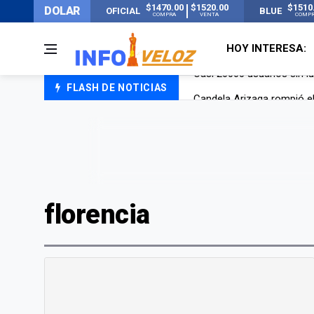
$1470.00
$1520.00
$1510
DOLAR
OFICIAL
BLUE
COMPRA
VENTA
COMP
HOY INTERESA:
FLASH DE NOTICIAS
Candela Arizaga rompió el
La ANMAT prohibió dos c
La oposición marcha al Co
Casi 20000 usuarios sin l
florencia