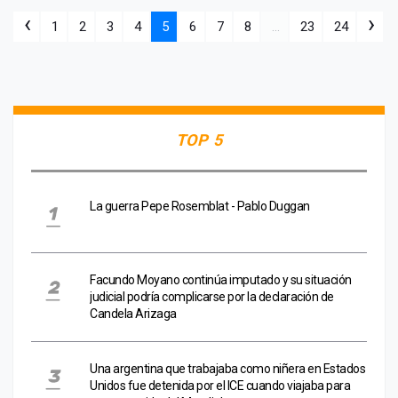
‹
›
1
2
3
4
5
6
7
8
...
23
24
TOP 5
La guerra Pepe Rosemblat - Pablo Duggan
Facundo Moyano continúa imputado y su situación
judicial podría complicarse por la declaración de
Candela Arizaga
Una argentina que trabajaba como niñera en Estados
Unidos fue detenida por el ICE cuando viajaba para