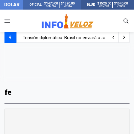
$1470.00
$1520.00
$1520.00
$1540.00
DOLAR
OFICIAL
BLUE
COMPRA
VENTA
COMPRA
VENTA
Tensión diplomática: Brasil no enviará a su embajador a Bu
Un nene de 6 años murió ahogado en una pileta de trata
El papa León XIV visitará Argentina en noviembre: estar
Liberaron a Facundo Moyano tras el incidente con Candel
fe