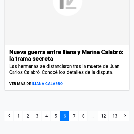
Nueva guerra entre Iliana y Marina Calabró:
la trama secreta
Las hermanas se distanciaron tras la muerte de Juan
Carlos Calabró. Conocé los detalles de la disputa.
VER MÁS DE
ILIANA CALABRÓ
‹
›
1
2
3
4
5
6
7
8
...
12
13