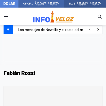
$1470.00
$1520.00
$1505.00
$1525.00
DOLAR
OFICIAL
BLUE
COMPRA
VENTA
COMPRA
VENTA
Los mensajes de Newell’s y el resto del mundo del fútbo
Murió Jorge Messi, el papá de Lionel Messi
Murió Jorge Messi, el hombre que acompañó a Lionel de
Fabián Rossi