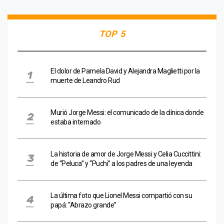
TOP 5
El dolor de Pamela David y Alejandra Maglietti por la
muerte de Leandro Rud
Murió Jorge Messi: el comunicado de la clínica donde
estaba internado
La historia de amor de Jorge Messi y Celia Cuccittini:
de “Peluca” y “Puchi” a los padres de una leyenda
La última foto que Lionel Messi compartió con su
papá: “Abrazo grande”