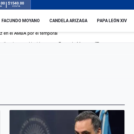
.00
$1540.00
RA
VENTA
FACUNDO MOYANO
CANDELA ARIZAGA
PAPA LEÓN XIV
 silencio tras el incidente con Facundo Moyano: “Tengo errores com
remas para dolores musculares de una conocida marca
ngreso contra el Gobierno por su proyecto para modificar la ley de 
uz en el AMBA por el temporal