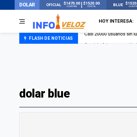
$1470.00
$1520.00
$1520
DOLAR
OFICIAL
BLUE
COMPRA
VENTA
COMP
HOY INTERESA:
FLASH DE NOTICIAS
Candela Arizaga rompió el
La ANMAT prohibió dos c
La oposición marcha al Co
Casi 20000 usuarios sin l
dolar blue