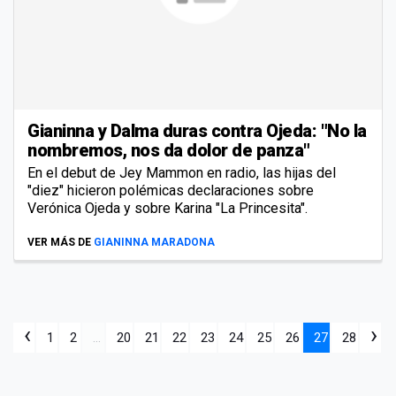
Gianinna y Dalma duras contra Ojeda: "No la
nombremos, nos da dolor de panza"
En el debut de Jey Mammon en radio, las hijas del
"diez" hicieron polémicas declaraciones sobre
Verónica Ojeda y sobre Karina "La Princesita".
VER MÁS DE
GIANINNA MARADONA
‹
›
1
2
...
20
21
22
23
24
25
26
27
28