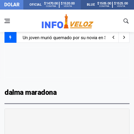
$1470.00
$1520.00
$1505.00
$1525.00
DOLAR
OFICIAL
BLUE
COMPRA
VENTA
COMPRA
VENTA
Un joven murió quemado por su novia en San Luis: pasó s
Franco Colapinto contó que le robaron durante sus vacaci
El Senado dio media sanción a la ley de Inviolabilidad de
Nueva publicación de Candela Arizaga tras el escándal
dalma maradona