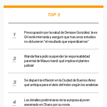
TOP 5
Preocupación por la salud de Denisse González: la ex
GH está internada y aseguró que tras unos estudios
no obtuvieron "el resultado que esperábamos"
Wanda Nara pidió suspender la responsabilidad
parental de Mauro Icardi: qué implica el planteo
judicial
Se disparó la inflación en la Ciudad de Buenos Aires:
qué anticipa para el dato del Indec según los analistas
Los detalles preliminares de la autopsia al joven
asesinado en Chaco por su novia