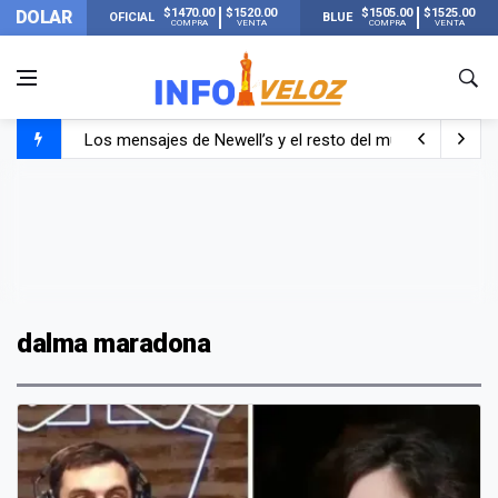
$1470.00
$1520.00
$1505.00
$1525.00
DOLAR
OFICIAL
BLUE
COMPRA
VENTA
COMPRA
VENTA
Los mensajes de Newell’s y el resto del mundo del fútbo
Murió Jorge Messi, el papá de Lionel Messi
Murió Jorge Messi, el hombre que acompañó a Lionel de
dalma maradona