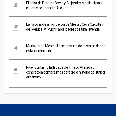
El dolor de Pamela David y Alejandra Maglietti por la
muerte de Leandro Rud
La historia de amor de Jorge Messi y Celia Cuccittini:
de “Peluca” y “Puchi” a los padres de una leyenda
Murió Jorge Messi: el comunicado de la clínica donde
estaba internado
River confirmó la llegada de Thiago Almada y
concretó la compra más cara de la historia del fútbol
argentino