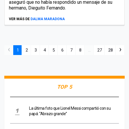
aseguró que no había respondido un mensaje de su
hermano, Dieguito Fernando.
VER MÁS DE
DALMA MARADONA
‹
›
1
2
3
4
5
6
7
8
...
27
28
TOP 5
La última foto que Lionel Messi compartió con su
papá: “Abrazo grande”