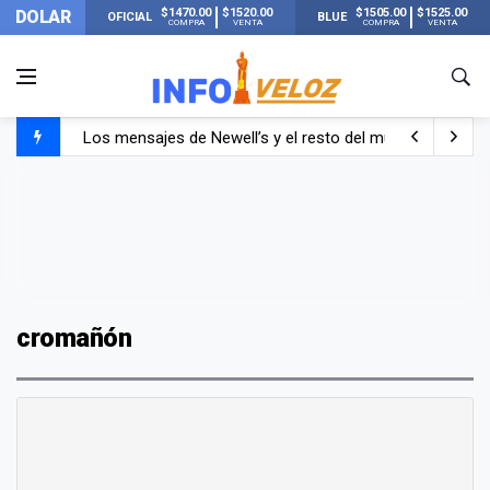
$1470.00
$1520.00
$1505.00
$1525.00
DOLAR
OFICIAL
BLUE
COMPRA
VENTA
COMPRA
VENTA
Los mensajes de Newell’s y el resto del mundo del fútbo
Murió Jorge Messi, el papá de Lionel Messi
Murió Jorge Messi, el hombre que acompañó a Lionel de
cromañón