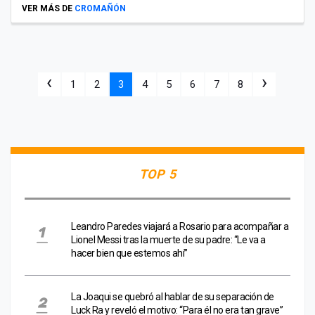
VER MÁS DE
CROMAÑÓN
‹
›
1
2
3
4
5
6
7
8
TOP 5
Leandro Paredes viajará a Rosario para acompañar a
Lionel Messi tras la muerte de su padre: “Le va a
hacer bien que estemos ahí”
La Joaqui se quebró al hablar de su separación de
Luck Ra y reveló el motivo: “Para él no era tan grave”