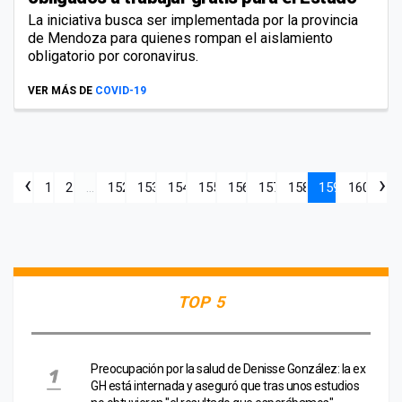
La iniciativa busca ser implementada por la provincia
de Mendoza para quienes rompan el aislamiento
obligatorio por coronavirus.
VER MÁS DE
COVID-19
‹
›
1
2
...
152
153
154
155
156
157
158
159
160
TOP 5
Preocupación por la salud de Denisse González: la ex
GH está internada y aseguró que tras unos estudios