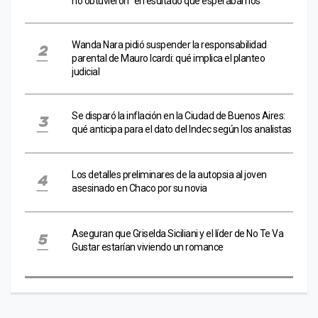
no obtuvieron "el resultado que esperábamos"
Wanda Nara pidió suspender la responsabilidad
parental de Mauro Icardi: qué implica el planteo
judicial
Se disparó la inflación en la Ciudad de Buenos Aires:
qué anticipa para el dato del Indec según los analistas
Los detalles preliminares de la autopsia al joven
asesinado en Chaco por su novia
Aseguran que Griselda Siciliani y el líder de No Te Va
Gustar estarían viviendo un romance