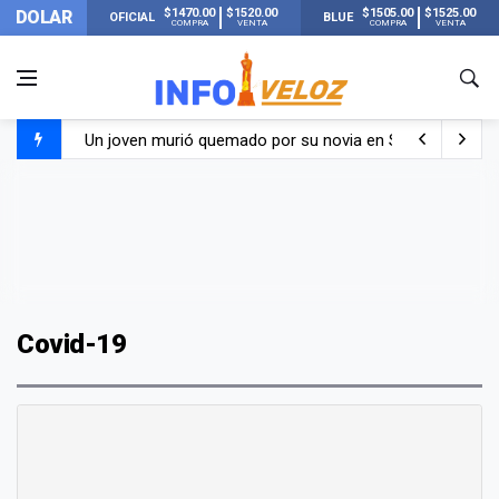
$1470.00
$1520.00
$1505.00
$1525.00
DOLAR
OFICIAL
BLUE
COMPRA
VENTA
COMPRA
VENTA
Un joven murió quemado por su novia en San Luis: pasó s
Franco Colapinto contó que le robaron durante sus vacaci
El Senado dio media sanción a la ley de Inviolabilidad de
Nueva publicación de Candela Arizaga tras el escándal
Covid-19