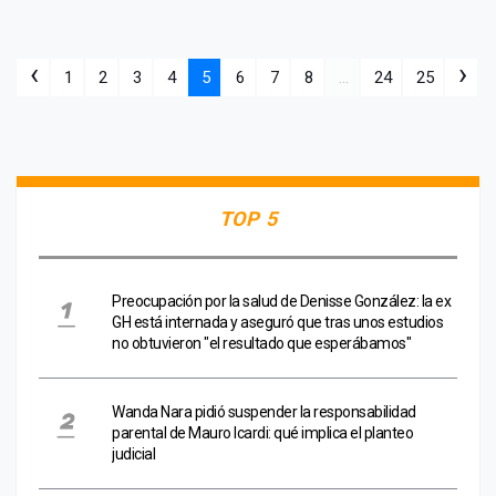
‹
›
1
2
3
4
5
6
7
8
...
24
25
TOP 5
Preocupación por la salud de Denisse González: la ex
GH está internada y aseguró que tras unos estudios
no obtuvieron "el resultado que esperábamos"
Wanda Nara pidió suspender la responsabilidad
parental de Mauro Icardi: qué implica el planteo
judicial