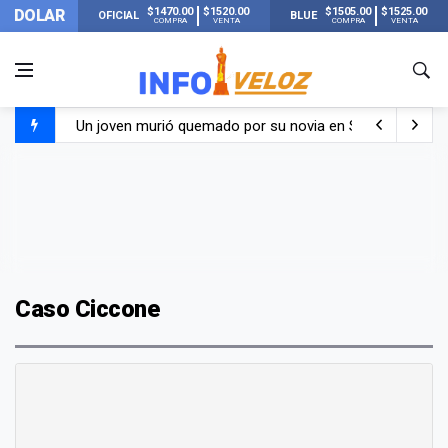
$1470.00
$1520.00
$1505.00
$1525.00
DOLAR
OFICIAL
BLUE
COMPRA
VENTA
COMPRA
VENTA
Un joven murió quemado por su novia en San Luis: pasó s
Franco Colapinto contó que le robaron durante sus vacaci
El Senado dio media sanción a la ley de Inviolabilidad de
Nueva publicación de Candela Arizaga tras el escándal
Caso Ciccone