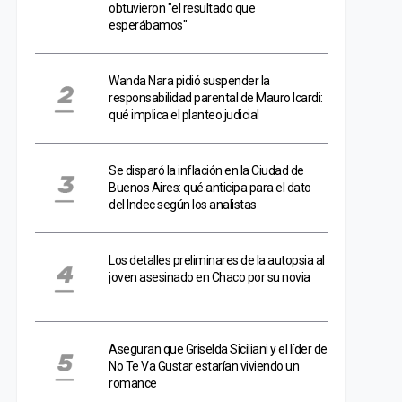
obtuvieron "el resultado que
esperábamos"
Wanda Nara pidió suspender la
responsabilidad parental de Mauro Icardi:
qué implica el planteo judicial
Se disparó la inflación en la Ciudad de
Buenos Aires: qué anticipa para el dato
del Indec según los analistas
Los detalles preliminares de la autopsia al
joven asesinado en Chaco por su novia
Aseguran que Griselda Siciliani y el líder de
No Te Va Gustar estarían viviendo un
romance