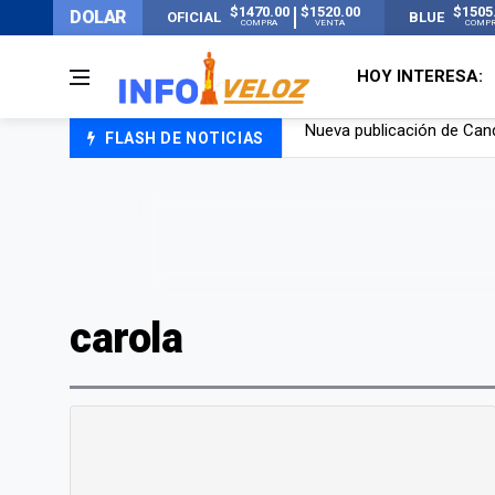
$1470.00
$1520.00
$1505
DOLAR
OFICIAL
BLUE
COMPRA
VENTA
COMP
HOY INTERESA:
FLASH DE NOTICIAS
Un joven murió quemado po
Franco Colapinto contó que
El Senado dio media sanció
Nueva publicación de Can
carola