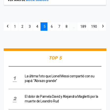
‹
›
1
2
3
4
5
6
7
8
...
189
190
TOP 5
La última foto que Lionel Messi compartió con su
papá: “Abrazo grande”
El dolor de Pamela David y Alejandra Maglietti por la
muerte de Leandro Rud