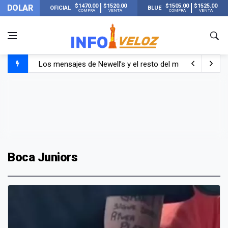
$1470.00
$1520.00
$1505.00
$1525.00
DOLAR
OFICIAL
BLUE
COMPRA
VENTA
COMPRA
VENTA
Los mensajes de Newell’s y el resto del mundo del fútbo
Murió Jorge Messi, el papá de Lionel Messi
Murió Jorge Messi, el hombre que acompañó a Lionel de
Boca Juniors