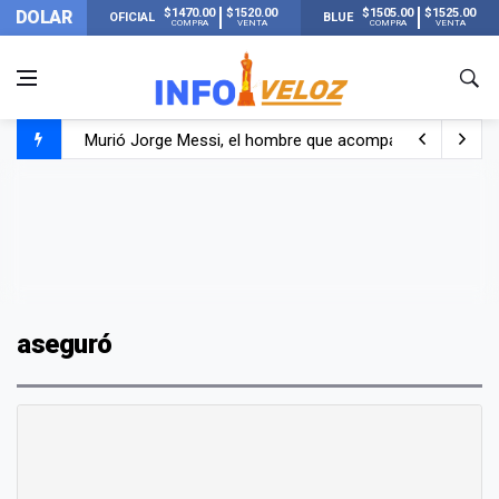
$1470.00
$1520.00
$1505.00
$1525.00
DOLAR
OFICIAL
BLUE
COMPRA
VENTA
COMPRA
VENTA
Murió Jorge Messi, el hombre que acompañó a Lionel de
Los mensajes de Newell’s y el resto del mundo del fútbo
Murió Jorge Messi, el papá de Lionel Messi
aseguró