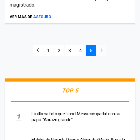
magistrado.
VER MÁS DE
ASEGURÓ
‹
›
1
2
3
4
5
TOP 5
La última foto que Lionel Messi compartió con su
papá: “Abrazo grande”
El dolor de Pamela David y Alejandra Maglietti por la