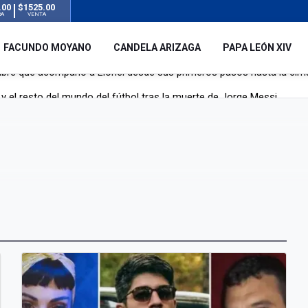
.00
$1525.00
RA
VENTA
FACUNDO MOYANO
CANDELA ARIZAGA
PAPA LEÓN XIV
y el resto del mundo del fútbol tras la muerte de Jorge Messi
á de Lionel Messi
mbre que acompañó a Lionel desde sus primeros pasos hasta la cima