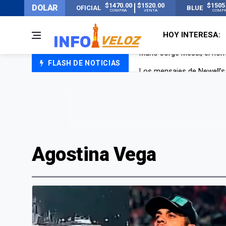
$1470.00
$1520.00
$1505
DOLAR
OFICIAL
BLUE
COMPRA
VENTA
COMP
HOY INTERESA:
FLASH DE NOTICIAS
Los mensajes de Newell’s 
Murió Jorge Messi, el pap
Murió Jorge Messi, el ho
Agostina Vega