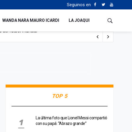
Seguinos en
WANDA NARA MAURO ICARDI
LA JOAQUI
 del fútbol mundial
TOP 5
La última foto que Lionel Messi compartió
con su papá: “Abrazo grande”